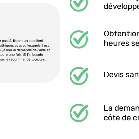
développe
Obtention
heures s
Devis san
La demand
côte de c